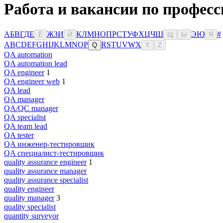
Работа и вакансии по професс
А
Б
В
Г
Д
Е
Ж
З
И
К
Л
М
Н
О
П
Р
С
Т
У
Ф
Х
Ц
Ч
Ш
Э
Ю
#
Ё
Й
Щ
Ы
Я
A
B
C
D
E
F
G
H
I
J
K
L
M
N
O
P
R
S
T
U
V
W
X
Q
Y
Z
QA automation
QA automation lead
QA engineer
1
QA engineer web
1
QA lead
QA manager
QA/QC manager
QA specialist
QA team lead
QA tester
QA инженер-тестировщик
QA специалист-тестировщик
quality assurance engineer
1
quality assurance manager
quality assurance specialist
quality engineer
quality manager
3
quality specialist
quantity surveyor