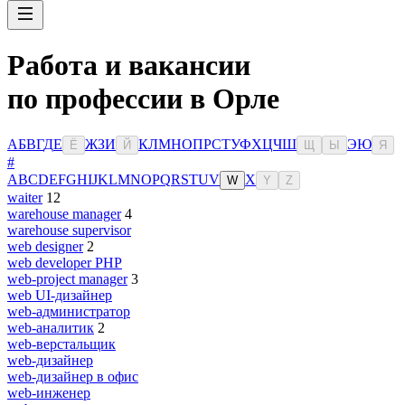
Работа и вакансии
по профессии в Орле
А
Б
В
Г
Д
Е
Ж
З
И
К
Л
М
Н
О
П
Р
С
Т
У
Ф
Х
Ц
Ч
Ш
Э
Ю
Ё
Й
Щ
Ы
Я
#
A
B
C
D
E
F
G
H
I
J
K
L
M
N
O
P
Q
R
S
T
U
V
X
W
Y
Z
waiter
12
warehouse manager
4
warehouse supervisor
web designer
2
web developer PHP
web-project manager
3
web UI-дизайнер
web-администратор
web-аналитик
2
web-верстальщик
web-дизайнер
web-дизайнер в офис
web-инженер