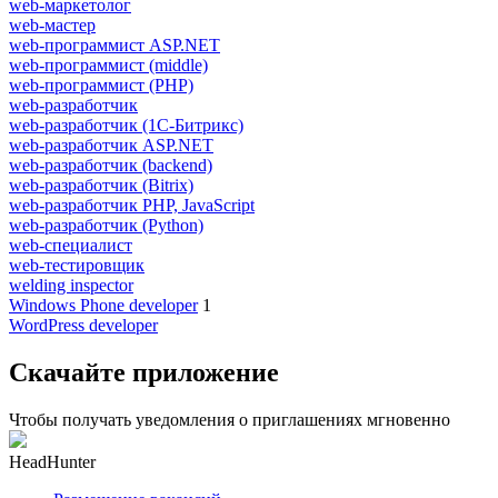
web-маркетолог
web-мастер
web-программист ASP.NET
web-программист (middle)
web-программист (PHP)
web-разработчик
web-разработчик (1С-Битрикс)
web-разработчик ASP.NET
web-разработчик (backend)
web-разработчик (Bitrix)
web-разработчик PHP, JavaScript
web-разработчик (Python)
web-специалист
web-тестировщик
welding inspector
Windows Phone developer
1
WordPress developer
Скачайте приложение
Чтобы получать уведомления о приглашениях мгновенно
HeadHunter