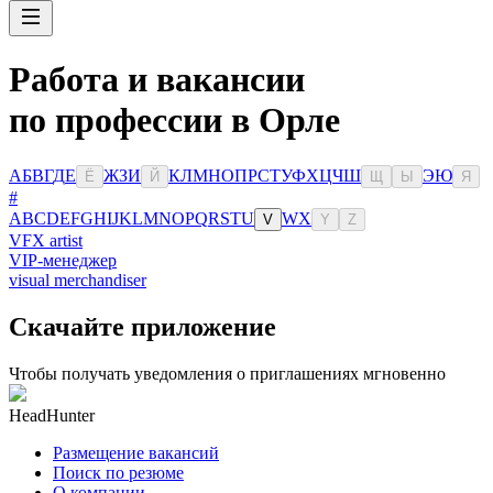
Работа и вакансии
по профессии в Орле
А
Б
В
Г
Д
Е
Ж
З
И
К
Л
М
Н
О
П
Р
С
Т
У
Ф
Х
Ц
Ч
Ш
Э
Ю
Ё
Й
Щ
Ы
Я
#
A
B
C
D
E
F
G
H
I
J
K
L
M
N
O
P
Q
R
S
T
U
W
X
V
Y
Z
VFX artist
VIP-менеджер
visual merchandiser
Скачайте приложение
Чтобы получать уведомления о приглашениях мгновенно
HeadHunter
Размещение вакансий
Поиск по резюме
О компании