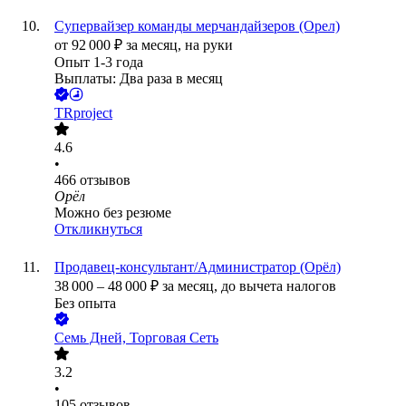
Супервайзер команды мерчандайзеров (Орел)
от
92 000
₽
за месяц,
на руки
Опыт 1-3 года
Выплаты: Два раза в месяц
TRproject
4.6
•
466
отзывов
Орёл
Можно без резюме
Откликнуться
Продавец-консультант/Администратор (Орёл)
38 000
–
48 000
₽
за месяц,
до вычета налогов
Без опыта
Семь Дней, Торговая Сеть
3.2
•
105
отзывов