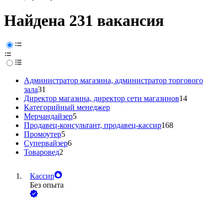
Найдена 231 вакансия
Администратор магазина, администратор торгового
зала
31
Директор магазина, директор сети магазинов
14
Категорийный менеджер
Мерчандайзер
5
Продавец-консультант, продавец-кассир
168
Промоутер
5
Супервайзер
6
Товаровед
2
Кассир
Без опыта