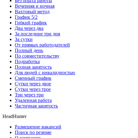
Без опыта работы
Вечерняя и ночная
Вахтовый метод
График 5/2
Гибкий график
Два через два
За последние три дня
За сутки
От прямых работодателей
Полный день
По совместительству
Подработка
Полная занятость
Для людей с инвалидностью
Сменный график
Сутки через двое
Сутки через трое
Три через три
Удаленная работа
Частичная занятость
HeadHunter
Размещение вакансий
Поиск по резюме
О компании