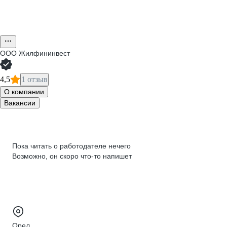
ООО
Жилфининвест
4,5
1 отзыв
О компании
Вакансии
Пока читать о работодателе нечего
Возможно, он скоро что‑то напишет
Орел