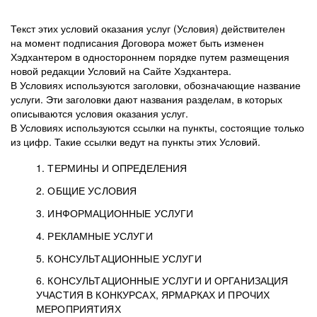
Текст этих условий оказания услуг (Условия) действителен
на момент подписания Договора может быть изменен
Хэдхантером в одностороннем порядке путем размещения
новой редакции Условий на Сайте Хэдхантера.
В Условиях используются заголовки, обозначающие название
услуги. Эти заголовки дают названия разделам, в которых
описываются условия оказания услуг.
В Условиях используются ссылки на пункты, состоящие только
из цифр. Такие ссылки ведут на пункты этих Условий.
1. ТЕРМИНЫ И ОПРЕДЕЛЕНИЯ
2. ОБЩИЕ УСЛОВИЯ
3. ИНФОРМАЦИОННЫЕ УСЛУГИ
1.1. Хэдхантер, или
Хэдхантер, ООО
4. РЕКЛАМНЫЕ УСЛУГИ
HeadHunter, или
«Хэдхантер», ИНН
2.1. Типы и статусы регистрации
5. КОНСУЛЬТАЦИОННЫЕ УСЛУГИ
Исполнитель
7718620740, адрес:
Типы регистрации
3.1. Предоставление доступа к базе данных
2.2. Активация услуг
6. КОНСУЛЬТАЦИОННЫЕ УСЛУГИ И ОРГАНИЗАЦИЯ
125047, г. Москва,
резюме с предложениями Соискателей
Описание и активация
УЧАСТИЯ В КОНКУРСАХ, ЯРМАРКАХ И ПРОЧИХ
2.1.1. Заказчику может быть присвоен один
4.0. Общие условия оказания рекламных услуг
внутригородская
о трудоустройстве с возможностью просмотра
МЕРОПРИЯТИЯХ
из Типов регистраций.
территория
4.0.1. Хэдхантер оказывает Заказчику услугу