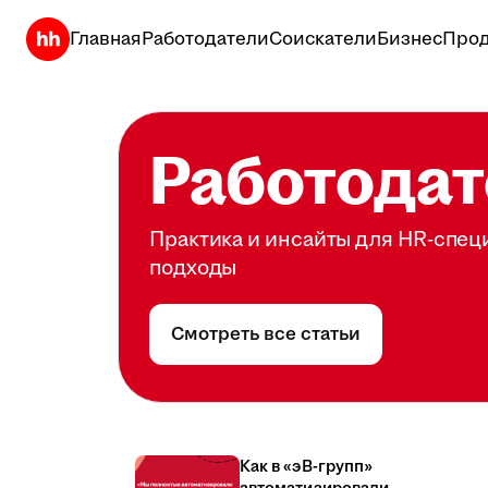
Главная
Работодатели
Соискатели
Бизнес
Прод
Работодат
Практика и инсайты для HR-спец
подходы
Смотреть все статьи
Как в «эВ-групп»