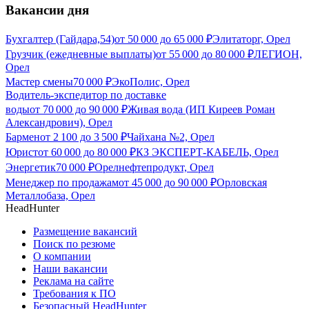
Вакансии дня
Бухгалтер (Гайдара,54)
от
50 000
до
65 000
₽
Элитаторг, Орел
Грузчик (ежедневные выплаты)
от
55 000
до
80 000
₽
ЛЕГИОН,
Орел
Мастер смены
70 000
₽
ЭкоПолис, Орел
Водитель-экспедитор по доставке
воды
от
70 000
до
90 000
₽
Живая вода (ИП Киреев Роман
Александрович), Орел
Бармен
от
2 100
до
3 500
₽
Чайхана №2, Орел
Юрист
от
60 000
до
80 000
₽
КЗ ЭКСПЕРТ-КАБЕЛЬ, Орел
Энергетик
70 000
₽
Орелнефтепродукт, Орел
Менеджер по продажам
от
45 000
до
90 000
₽
Орловская
Металлобаза, Орел
HeadHunter
Размещение вакансий
Поиск по резюме
О компании
Наши вакансии
Реклама на сайте
Требования к ПО
Безопасный HeadHunter