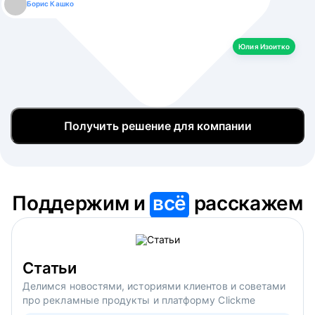
Борис Кашко
Юлия Изоитко
Александр Кулагин
Даниил Макаров
Екатерина Лазаренко
Юлия Изоитко
Получить решение для компании
Поддержим и
всё
расскажем
Статьи
Делимся новостями, историями клиентов и советами
про рекламные продукты и платформу Clickme