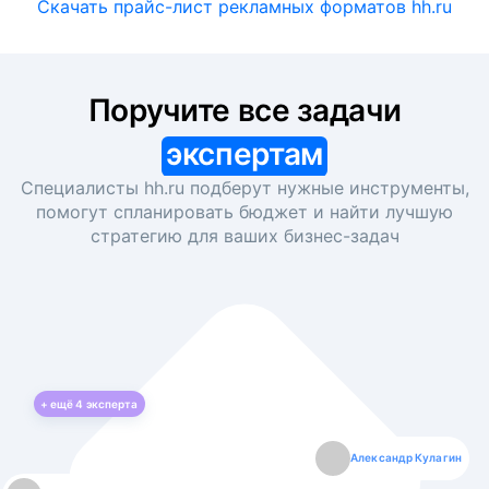
Скачать прайс-лист рекламных форматов hh.ru
Поручите все задачи
экспертам
Специалисты hh.ru подберут нужные инструменты,
помогут спланировать бюджет и найти лучшую
стратегию для ваших
бизнес-задач
+ ещё
4
эксперта
Екатерина Лазаренко
Александр Кулагин
Даниил Макаров
Борис Кашко
Юлия Изоитко