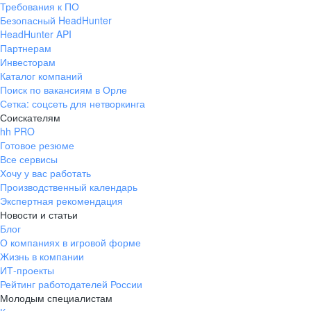
Требования к ПО
pr@ural.hh.ru
Безопасный HeadHunter
HeadHunter API
Краснодар
Партнерам
Инвесторам
ул. Янковского, д. 169, 7 этаж,
Каталог компаний
706 каб.
Поиск по вакансиям в Орле
+7 861 205-55-57
Сетка: соцсеть для нетворкинга
pr@krd.hh.ru
Соискателям
hh PRO
Готовое резюме
Владивосток
Все сервисы
пер. Ланинский д. 4, офис 3.4
Хочу у вас работать
Производственный календарь
+7 423 202-33-28
Экспертная рекомендация
pr@dv.hh.ru
Новости и статьи
Блог
Новосибирск
О компаниях в игровой форме
Жизнь в компании
ул. Большевистская, д. 35,
ИТ-проекты
помещение 21
Рейтинг работодателей России
+7 383 207-94-64
Молодым специалистам