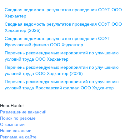
Сводная ведомость результатов проведения СОУТ ООО
Воронеж
Хэдхантер
Сводная ведомость результатов проведения СОУТ ООО
ул. Комиссаржевской, д. 10,
Хэдхантер (2026)
офис 1212
Сводная ведомость результатов проведения СОУТ
+7 473 280-05-05
Ярославский филиал ООО Хэдхантер
pr@vrn.hh.ru
Перечень рекомендуемых мероприятий по улучшению
условий труда ООО Хэдхантер
Казань
Перечень рекомендуемых мероприятий по улучшению
ул. Спартаковская, д. 2А, этаж 3,
условий труда ООО Хэдхантер (2026)
помещение 15
Перечень рекомендуемых мероприятий по улучшению
условий труда Ярославский филиал ООО Хэдхантер
+7 843 212-12-50
pr@kzn.hh.ru
HeadHunter
Размещение вакансий
Екатеринбург
Поиск по резюме
ул. Боевых Дружин, стр. 20,
О компании
5 этаж, офис 505, 521
Наши вакансии
Реклама на сайте
+7 343 226-79-99