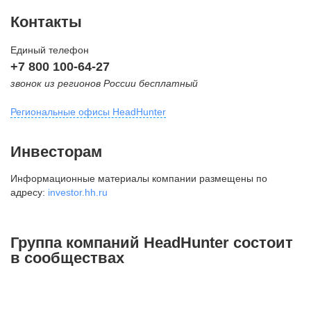
Контакты
Единый телефон
+7 800 100-64-27
звонок из регионов России бесплатный
Региональные офисы HeadHunter
Москва
Инвесторам
внутригородская территория
Информационные материалы компании размещены по
Муниципальный округ Тверской,
адресу:
investor.hh.ru
2-я Брестская ул., д. 48,
помещение 25
+7 495 974-64-27
Группа компаний HeadHunter состоит
+7 495 980-64-27
в сообществах
+7 495 134-92-24
press@hh.ru