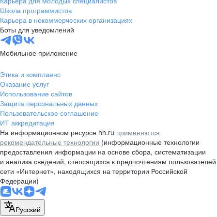
Карьера для молодых специалистов
pr@nsk.hh.ru
Школа программистов
Карьера в некоммерческих организациях
Минск
Боты для уведомлений
пр-т Дзержинского, д. 57,
10 этаж, помещение 45-1
Мобильное приложение
+375 (17)
336-03-02
Этика и комплаенс
pr@rabota.by
Оказание услуг
Использование сайтов
Алматы
Защита персональных данных
Пользовательское соглашение
пр. Абая, д. 151, БЦ Алатау,
ИТ аккредитация
12 этаж, офис 1209
На информационном ресурсе hh.ru
применяются
+7 727 232-13-13
рекомендательные технологии
(информационные технологии
pr@headhunter.com.kz
предоставления информации на основе сбора, систематизации
и анализа сведений, относящихся к предпочтениям пользователей
сети «Интернет», находящихся на территории Российской
Федерации)
Русский