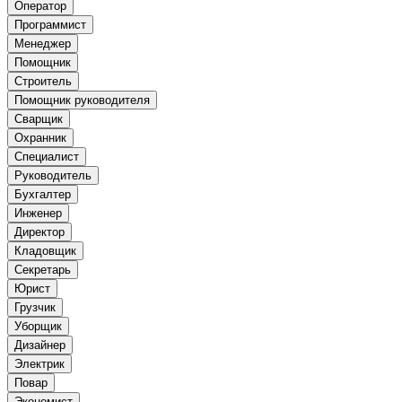
Оператор
Программист
Менеджер
Помощник
Строитель
Помощник руководителя
Сварщик
Охранник
Специалист
Руководитель
Бухгалтер
Инженер
Директор
Кладовщик
Секретарь
Юрист
Грузчик
Уборщик
Дизайнер
Электрик
Повар
Экономист